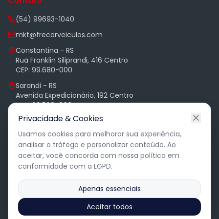
Contato
(54) 99693-1040
mkt@frecarveiculos.com
Constantina - RS
Rua Franklin Siliprandi, 416 Centro
CEP: 99.680-000
Sarandi - RS
Avenida Expedicionário, 192 Centro
CEP: 99.560-000
Privacidade & Cookies
Alphaville - Barueri - SP
Complexo Brascam, Av. Andrômeda 885
Usamos cookies para melhorar sua experiência,
Sala 2307 Torre Office
analisar o tráfego e personalizar conteúdo. Ao
aceitar, você concorda com nossa política em
conformidade com a LGPD.
Apenas essenciais
©
2026
Frecar Veículos. Todos os direitos reservados.
Aceitar todos