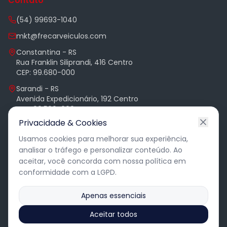
Contato
(54) 99693-1040
mkt@frecarveiculos.com
Constantina - RS
Rua Franklin Siliprandi, 416 Centro
CEP: 99.680-000
Sarandi - RS
Avenida Expedicionário, 192 Centro
CEP: 99.560-000
Privacidade & Cookies
Alphaville - Barueri - SP
Complexo Brascam, Av. Andrômeda 885
Usamos cookies para melhorar sua experiência,
Sala 2307 Torre Office
analisar o tráfego e personalizar conteúdo. Ao
aceitar, você concorda com nossa política em
conformidade com a LGPD.
Apenas essenciais
©
2026
Frecar Veículos. Todos os direitos reservados.
Aceitar todos