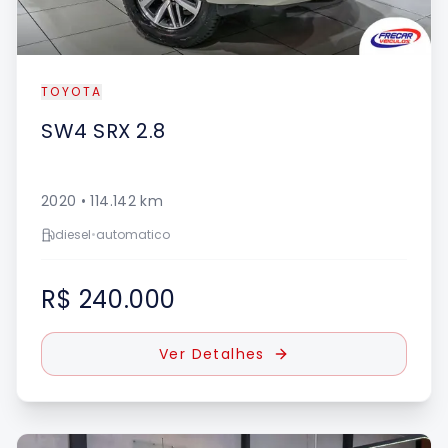
TOYOTA
SW4
SRX 2.8
2020
•
114.142
km
diesel
•
automatico
R$ 240.000
Ver Detalhes