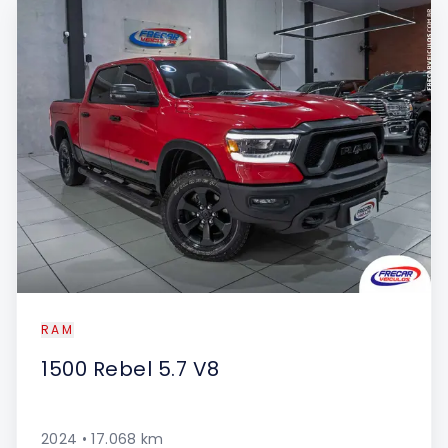
RAM
1500
Rebel 5.7 V8
2024
•
17.068
km