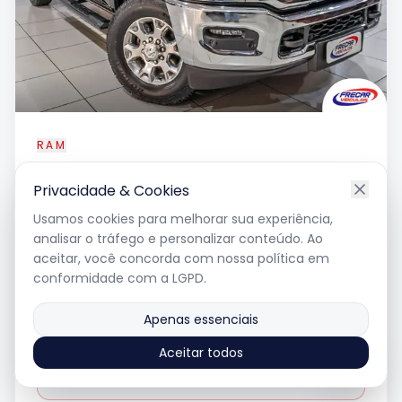
RAM
2500
Laramie 6.7
Privacidade & Cookies
Usamos cookies para melhorar sua experiência,
analisar o tráfego e personalizar conteúdo. Ao
2023
•
85.792
km
aceitar, você concorda com nossa política em
diesel
•
automatico
conformidade com a LGPD.
Apenas essenciais
R$ 374.000
Aceitar todos
Ver Detalhes