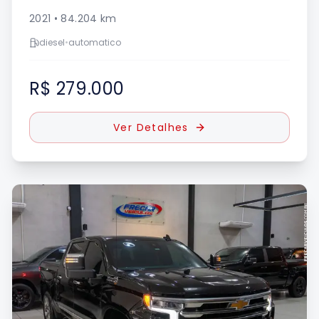
2021
•
84.204
km
diesel
•
automatico
R$ 279.000
Ver Detalhes
UE