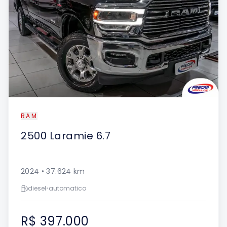
RAM
2500
Laramie 6.7
2024
•
37.624
km
diesel
•
automatico
R$ 397.000