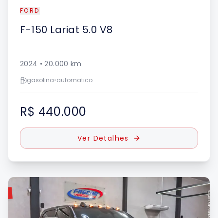
FORD
F-150
Lariat 5.0 V8
2024
•
20.000
km
gasolina
•
automatico
R$ 440.000
Ver Detalhes
DO