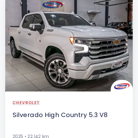
UE
CHEVROLET
Silverado
High Country 5.3 V8
2025
•
22.142
km