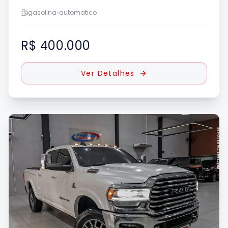
gasolina
•
automatico
R$ 400.000
Ver Detalhes
UE