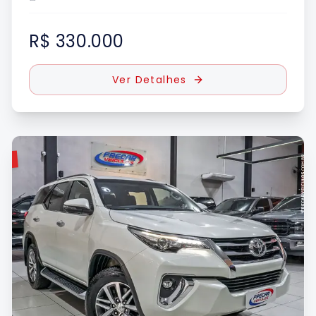
R$ 330.000
Ver Detalhes
DO