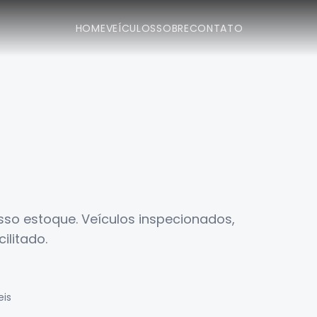
HOME
VEÍCULOS
SOBRE
CONTATO
sso estoque. Veículos inspecionados,
ilitado.
eis