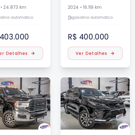
•
24.873
km
2024
•
16.119
km
olina
•
automatico
gasolina
•
automatico
 403.000
R$ 400.000
er Detalhes
Ver Detalhes