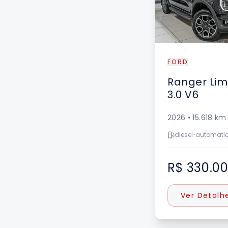
FORD
Ranger
Lim
3.0 V6
2026
•
15.618
km
diesel
•
automati
R$ 330.0
Ver Detalh