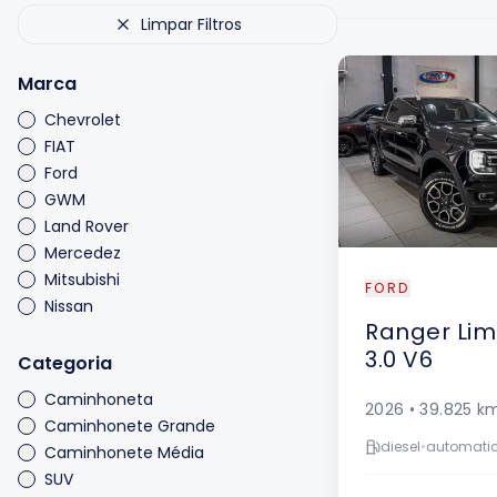
Limpar Filtros
Marca
Chevrolet
FIAT
Ford
GWM
Land Rover
Mercedez
Mitsubishi
FORD
Nissan
Ranger
Lim
RAM
3.0 V6
Toyota
Categoria
Volkswagen
Caminhoneta
2026
•
39.825
k
Caminhonete Grande
diesel
•
automati
Caminhonete Média
SUV