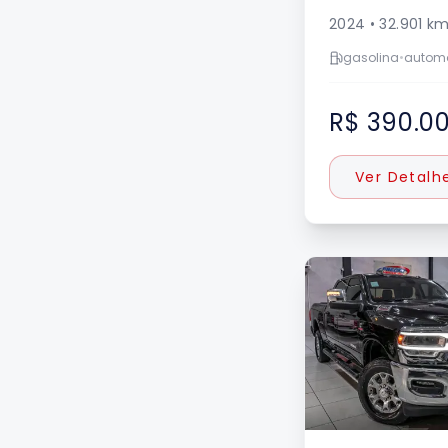
2024
•
32.901
k
gasolina
•
autom
R$ 390.0
Ver Detalh