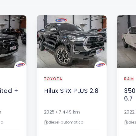
DESTAQUE
TOYOTA
RAM
ited +
Hilux
SRX PLUS 2.8
350
6.7
m
2025
•
7.449
km
2022
co
diesel
•
automatico
dies