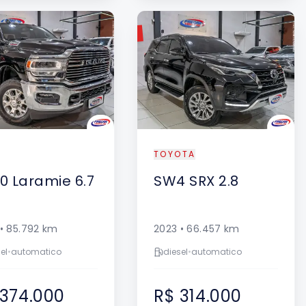
VENDIDO
TOYOTA
0
Laramie 6.7
SW4
SRX 2.8
•
85.792
km
2023
•
66.457
km
el
•
automatico
diesel
•
automatico
 374.000
R$ 314.000