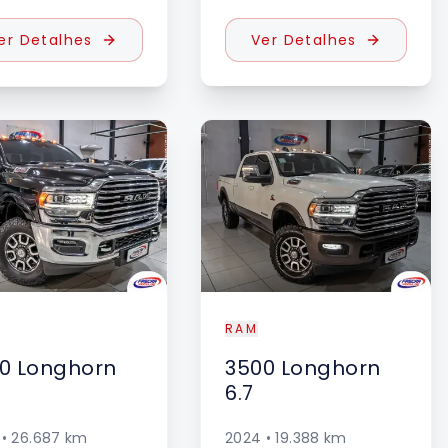
er Detalhes
Ver Detalhes
DESTAQUE
RAM
0
Longhorn
3500
Longhorn
6.7
•
26.687
km
2024
•
19.388
km