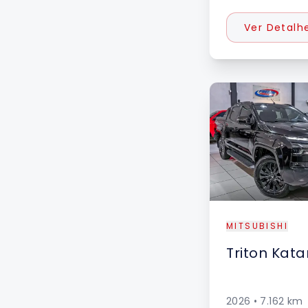
Ver Detalh
MITSUBISHI
Triton
Kata
2026
•
7.162
km