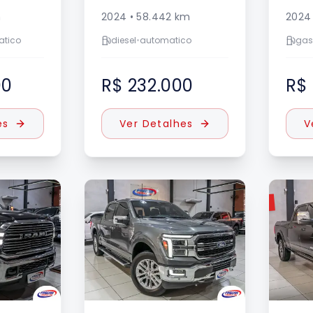
m
2024
•
58.442
km
2024
atico
diesel
•
automatico
gas
00
R$ 232.000
R$
es
Ver Detalhes
V
VENDIDO