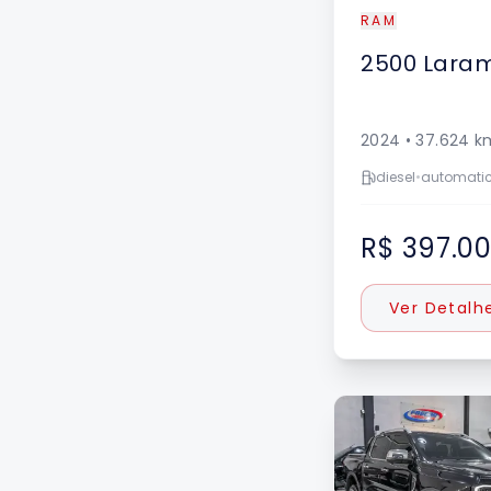
RAM
2500
Laram
2024
•
37.624
k
diesel
•
automati
R$ 397.0
Ver Detalh