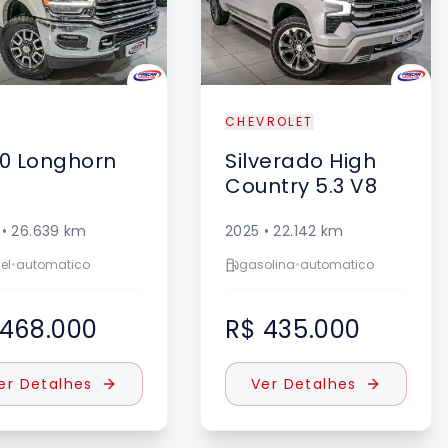
CHEVROLET
0
Longhorn
Silverado
High
Country 5.3 V8
•
26.639
km
2025
•
22.142
km
el
•
automatico
gasolina
•
automatico
 468.000
R$ 435.000
er Detalhes
Ver Detalhes