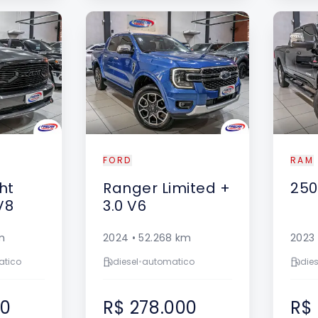
FORD
RAM
ht
Ranger
Limited +
250
V8
3.0 V6
m
2024
•
52.268
km
2023
atico
diesel
•
automatico
dies
00
R$ 278.000
R$