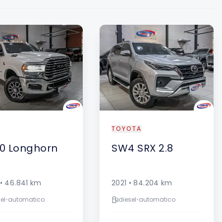
TOYOTA
0
Longhorn
SW4
SRX 2.8
•
46.841
km
2021
•
84.204
km
el
•
automatico
diesel
•
automatico