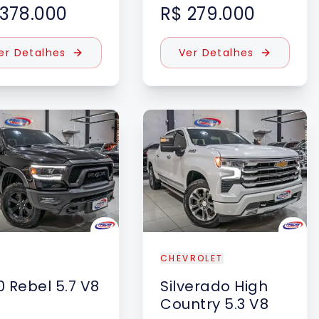
 378.000
R$ 279.000
er Detalhes
Ver Detalhes
CHEVROLET
0
Rebel 5.7 V8
Silverado
High
Country 5.3 V8