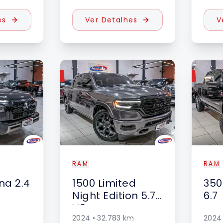
es
Ver Detalhes
V
VENDIDO
VENDIDO
RAM
RAM
na 2.4
1500
Limited
350
Night Edition 5.7
6.7
V8
2024
•
32.783
km
2024