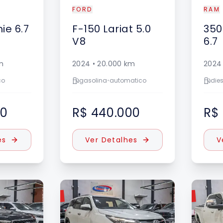
FORD
RAM
ie 6.7
F-150
Lariat 5.0
350
V8
6.7
m
2024
•
20.000
km
2024
co
gasolina
•
automatico
dies
00
R$ 440.000
R$
es
Ver Detalhes
V
VENDIDO
VENDIDO