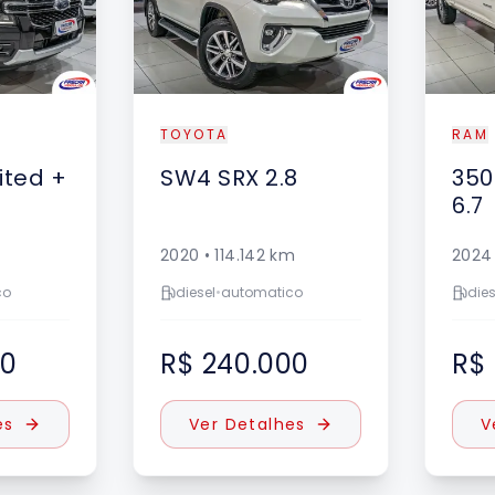
TOYOTA
RAM
ited +
SW4
SRX 2.8
350
6.7
2020
•
114.142
km
2024
co
diesel
•
automatico
dies
00
R$ 240.000
R$
es
Ver Detalhes
V