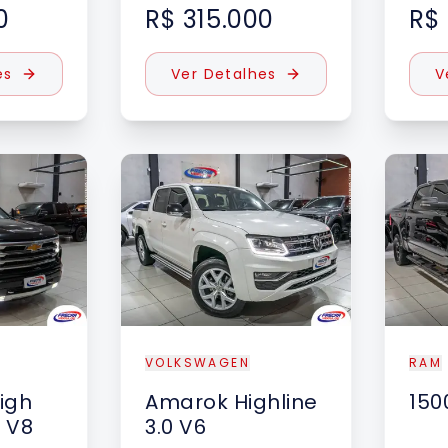
0
R$ 315.000
R$
es
Ver Detalhes
V
VOLKSWAGEN
RAM
igh
Amarok
Highline
150
3 V8
3.0 V6