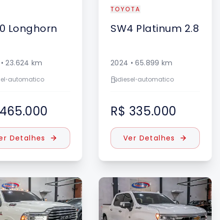
TOYOTA
0
Longhorn
SW4
Platinum 2.8
•
23.624
km
2024
•
65.899
km
el
•
automatico
diesel
•
automatico
 465.000
R$ 335.000
er Detalhes
Ver Detalhes
DESTAQUE