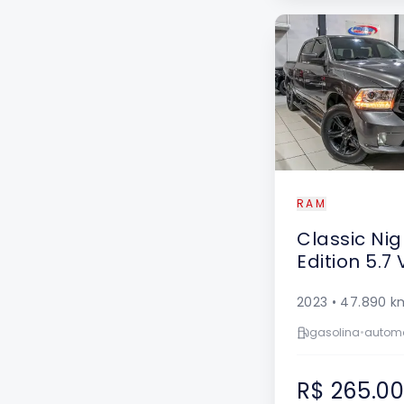
RAM
Classic
Nig
Edition 5.7 
2023
•
47.890
k
gasolina
•
autom
R$ 265.0