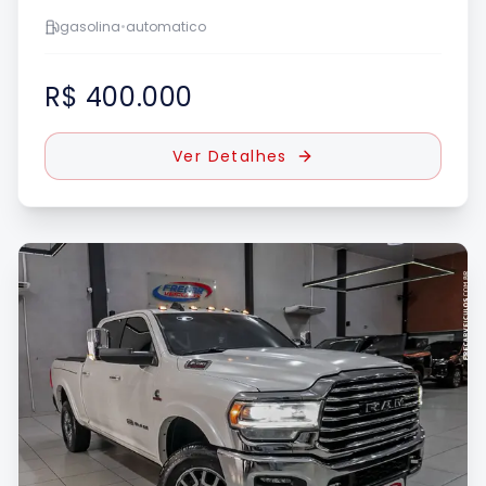
gasolina
•
automatico
R$ 400.000
Ver Detalhes
UE