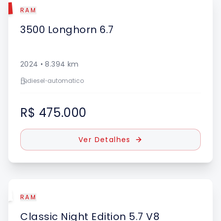
DO
RAM
3500
Longhorn 6.7
2024
•
8.394
km
diesel
•
automatico
R$ 475.000
Ver Detalhes
UE
RAM
Classic
Night Edition 5.7 V8