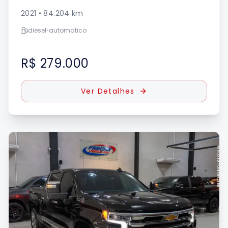
2021
•
84.204
km
diesel
•
automatico
R$ 279.000
Ver Detalhes
UE