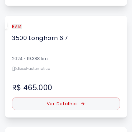
UE
RAM
3500
Longhorn 6.7
2024
•
19.388
km
diesel
•
automatico
R$ 465.000
Ver Detalhes