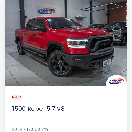
RAM
1500
Rebel 5.7 V8
2024
•
17.068
km