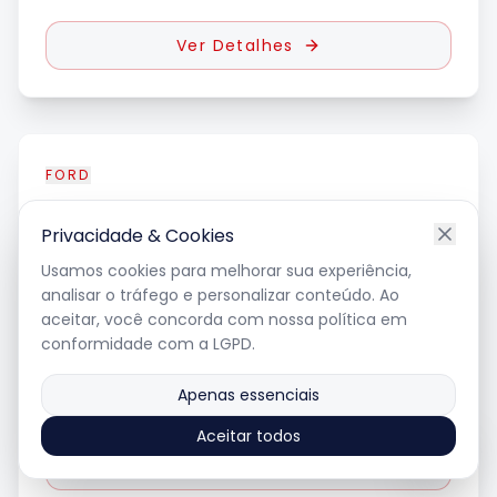
Ver Detalhes
FORD
F-150
Lariat 5.0 V8
Privacidade & Cookies
Usamos cookies para melhorar sua experiência,
analisar o tráfego e personalizar conteúdo. Ao
2024
•
10.000
km
aceitar, você concorda com nossa política em
gasolina
•
automatico
conformidade com a LGPD.
Apenas essenciais
R$ 440.000
Aceitar todos
Ver Detalhes