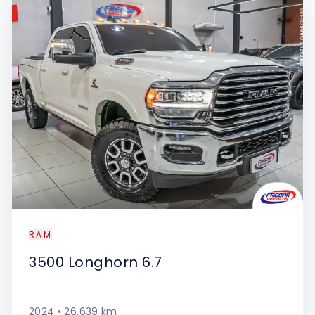
DO
RAM
3500
Longhorn 6.7
2024
•
26.639
km