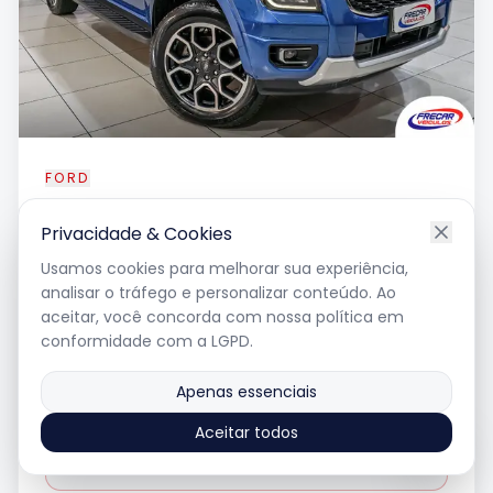
FORD
Ranger
Limited + 3.0 V6
Privacidade & Cookies
Usamos cookies para melhorar sua experiência,
analisar o tráfego e personalizar conteúdo. Ao
2024
•
52.268
km
aceitar, você concorda com nossa política em
diesel
•
automatico
conformidade com a LGPD.
Apenas essenciais
R$ 278.000
Aceitar todos
Ver Detalhes