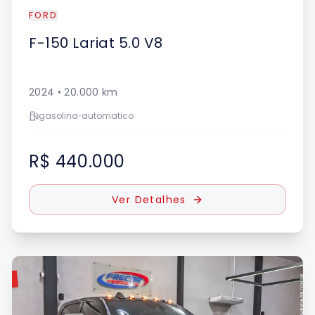
FORD
F-150
Lariat 5.0 V8
2024
•
20.000
km
gasolina
•
automatico
R$ 440.000
Ver Detalhes
DO