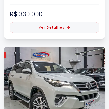
R$ 330.000
Ver Detalhes
DO