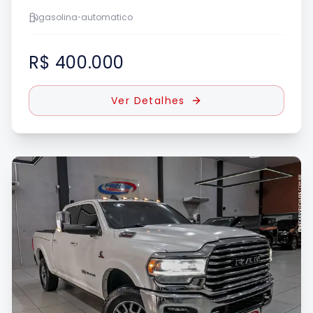
gasolina
•
automatico
R$ 400.000
Ver Detalhes
UE