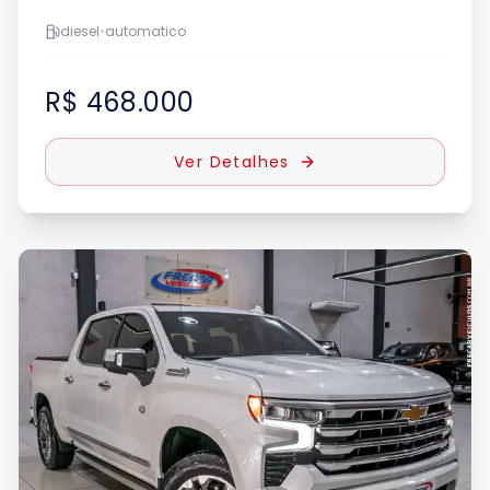
diesel
•
automatico
R$ 468.000
Ver Detalhes
UE