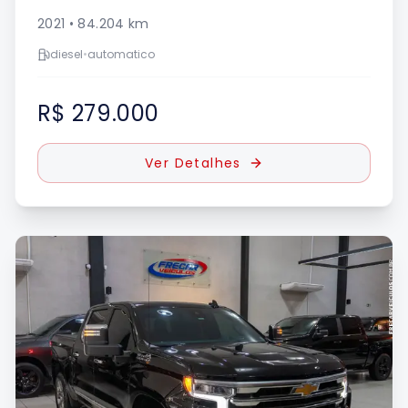
2021
•
84.204
km
diesel
•
automatico
R$ 279.000
Ver Detalhes
UE