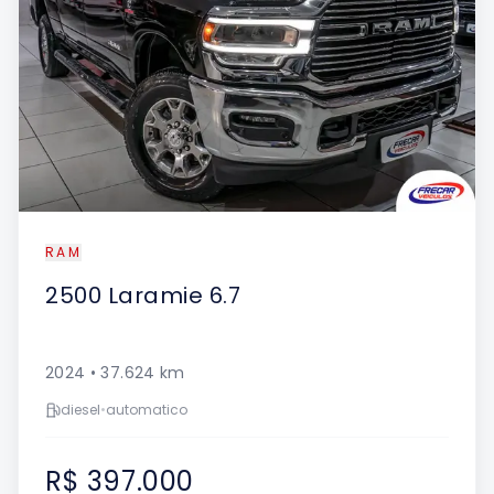
RAM
2500
Laramie 6.7
2024
•
37.624
km
diesel
•
automatico
R$ 397.000