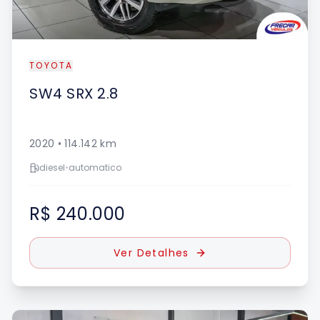
TOYOTA
SW4
SRX 2.8
2020
•
114.142
km
diesel
•
automatico
R$ 240.000
Ver Detalhes