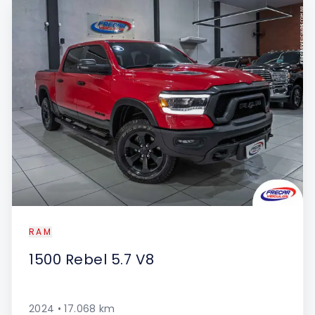
RAM
1500
Rebel 5.7 V8
2024
•
17.068
km