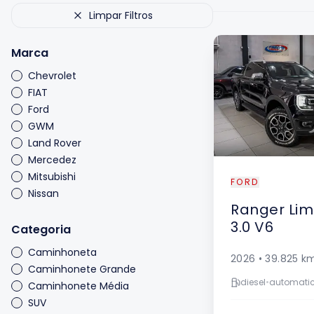
Limpar Filtros
Marca
Chevrolet
FIAT
Ford
GWM
Land Rover
Mercedez
Mitsubishi
FORD
Nissan
Ranger
Lim
RAM
3.0 V6
Toyota
Categoria
Volkswagen
Caminhoneta
2026
•
39.825
k
Caminhonete Grande
diesel
•
automati
Caminhonete Média
SUV