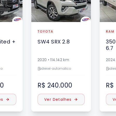
TOYOTA
RAM
ited +
SW4
SRX 2.8
350
6.7
2020
•
114.142
km
2024
co
diesel
•
automatico
dies
00
R$ 240.000
R$
es
Ver Detalhes
V