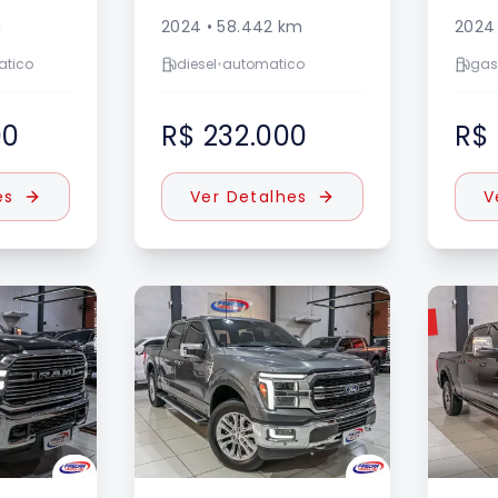
m
2024
•
58.442
km
2024
atico
diesel
•
automatico
gas
00
R$ 232.000
R$
es
Ver Detalhes
V
VENDIDO