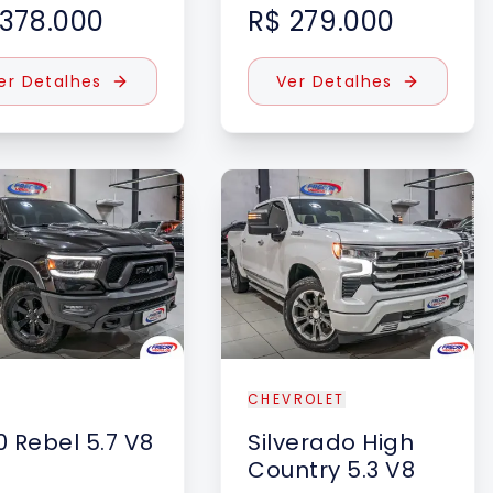
 378.000
R$ 279.000
er Detalhes
Ver Detalhes
CHEVROLET
0
Rebel 5.7 V8
Silverado
High
Country 5.3 V8