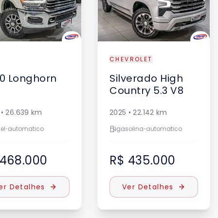
CHEVROLET
0
Longhorn
Silverado
High
Country 5.3 V8
•
26.639
km
2025
•
22.142
km
el
•
automatico
gasolina
•
automatico
 468.000
R$ 435.000
er Detalhes
Ver Detalhes