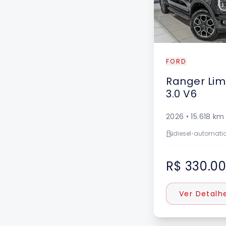
FORD
Ranger
Lim
3.0 V6
2026
•
15.618
km
diesel
•
automati
R$ 330.0
Ver Detalh