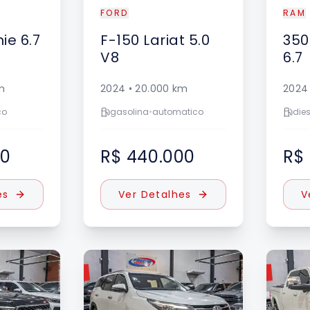
FORD
RAM
ie 6.7
F-150
Lariat 5.0
350
V8
6.7
m
2024
•
20.000
km
2024
co
gasolina
•
automatico
dies
00
R$ 440.000
R$
es
Ver Detalhes
V
VENDIDO
VENDIDO