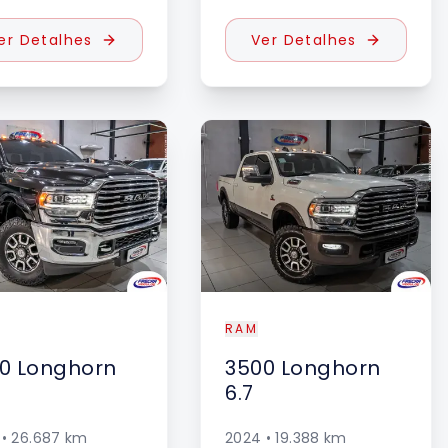
er Detalhes
Ver Detalhes
DESTAQUE
RAM
0
Longhorn
3500
Longhorn
6.7
•
26.687
km
2024
•
19.388
km