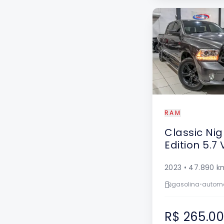
RAM
Classic
Nig
Edition 5.7 
2023
•
47.890
k
gasolina
•
autom
R$ 265.0