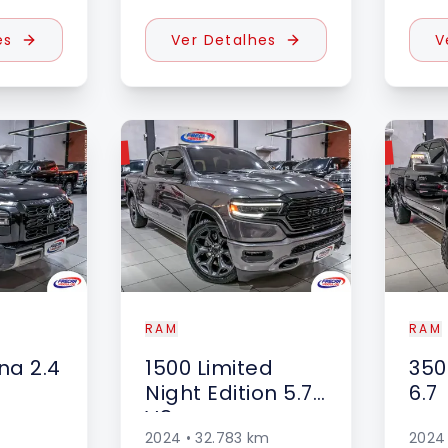
es
Ver Detalhes
V
VENDIDO
VENDIDO
RAM
RAM
na 2.4
1500
Limited
350
Night Edition 5.7
6.7
V8
2024
•
32.783
km
2024