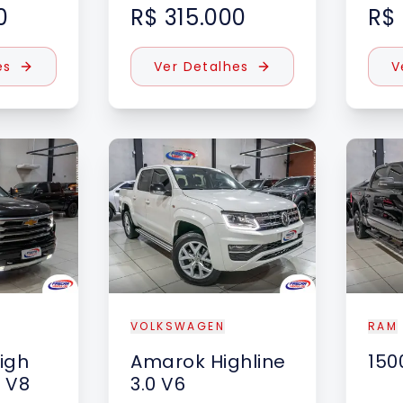
0
R$ 315.000
R$
es
Ver Detalhes
V
VOLKSWAGEN
RAM
igh
Amarok
Highline
150
3 V8
3.0 V6