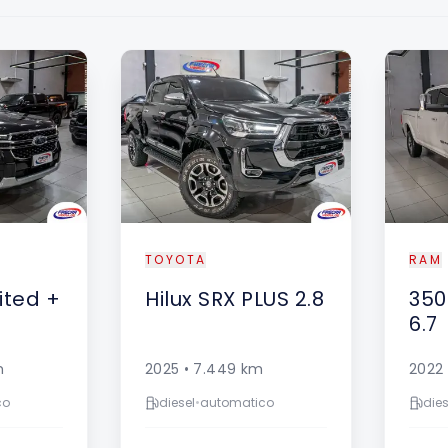
DESTAQUE
TOYOTA
RAM
ited +
Hilux
SRX PLUS 2.8
350
6.7
m
2025
•
7.449
km
2022
co
diesel
•
automatico
dies