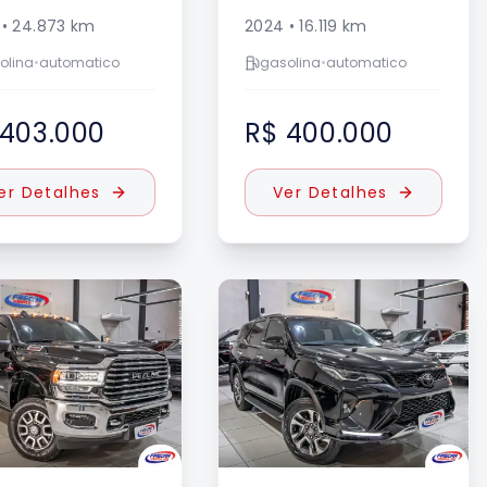
•
24.873
km
2024
•
16.119
km
olina
•
automatico
gasolina
•
automatico
 403.000
R$ 400.000
er Detalhes
Ver Detalhes