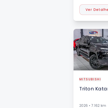
Ver Detalh
MITSUBISHI
Triton
Kata
2026
•
7.162
km