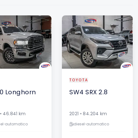
TOYOTA
0
Longhorn
SW4
SRX 2.8
•
46.841
km
2021
•
84.204
km
el
•
automatico
diesel
•
automatico