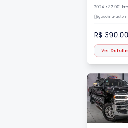
2024
•
32.901
k
gasolina
•
autom
R$ 390.0
Ver Detalh