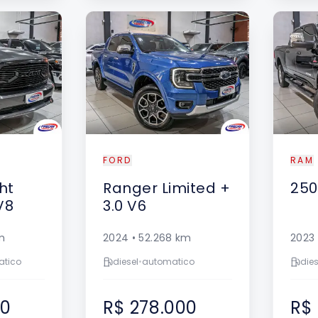
FORD
RAM
ht
Ranger
Limited +
250
V8
3.0 V6
m
2024
•
52.268
km
2023
atico
diesel
•
automatico
dies
00
R$ 278.000
R$