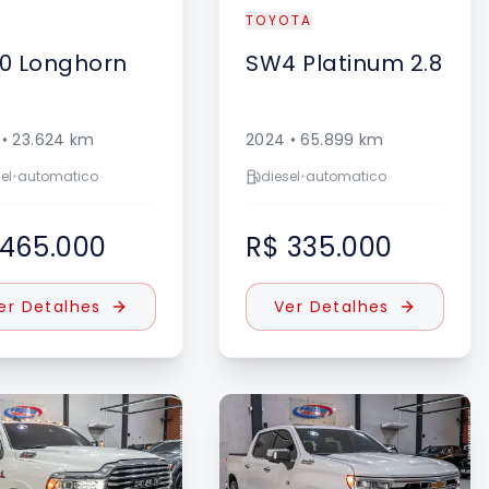
TOYOTA
0
Longhorn
SW4
Platinum 2.8
•
23.624
km
2024
•
65.899
km
el
•
automatico
diesel
•
automatico
 465.000
R$ 335.000
er Detalhes
Ver Detalhes
DESTAQUE