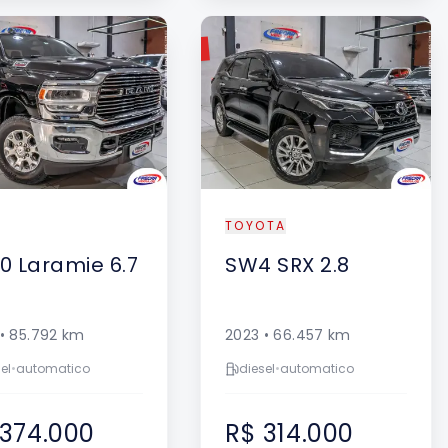
VENDIDO
TOYOTA
0
Laramie 6.7
SW4
SRX 2.8
•
85.792
km
2023
•
66.457
km
el
•
automatico
diesel
•
automatico
 374.000
R$ 314.000