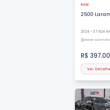
RAM
2500
Laram
2024
•
37.624
k
diesel
•
automati
R$ 397.0
Ver Detalh