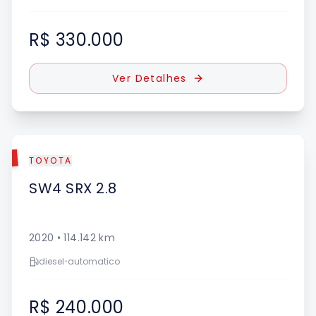
R$ 330.000
Ver Detalhes
DO
TOYOTA
SW4
SRX 2.8
2020
•
114.142
km
diesel
•
automatico
R$ 240.000