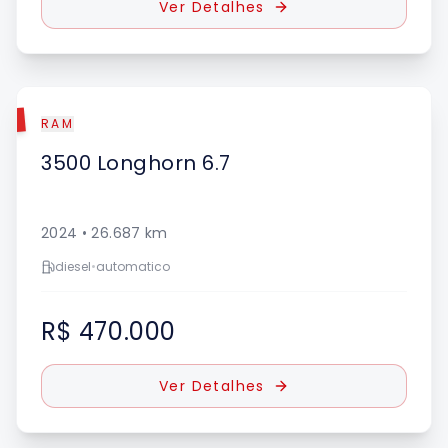
Ver Detalhes
DO
RAM
3500
Longhorn 6.7
2024
•
26.687
km
diesel
•
automatico
R$ 470.000
Ver Detalhes