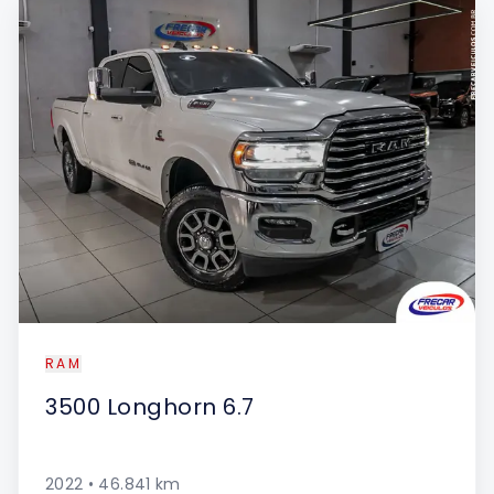
UE
RAM
3500
Longhorn 6.7
2022
•
46.841
km