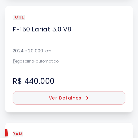
FORD
F-150
Lariat 5.0 V8
2024
•
20.000
km
gasolina
•
automatico
R$ 440.000
Ver Detalhes
DO
RAM