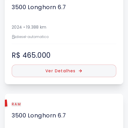
3500
Longhorn 6.7
2024
•
19.388
km
diesel
•
automatico
R$ 465.000
Ver Detalhes
DO
RAM
3500
Longhorn 6.7