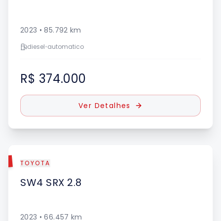
2023
•
85.792
km
diesel
•
automatico
R$ 374.000
Ver Detalhes
DO
TOYOTA
SW4
SRX 2.8
2023
•
66.457
km