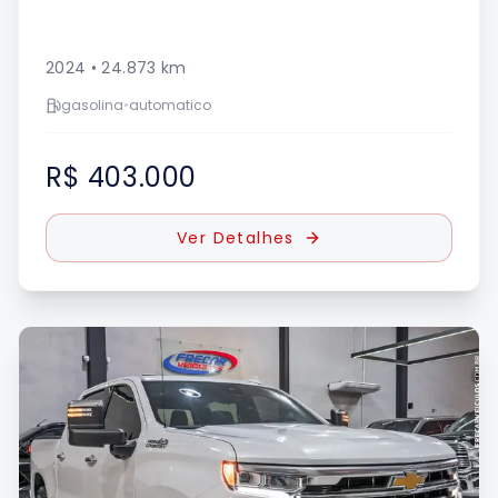
2024
•
24.873
km
gasolina
•
automatico
R$ 403.000
Ver Detalhes