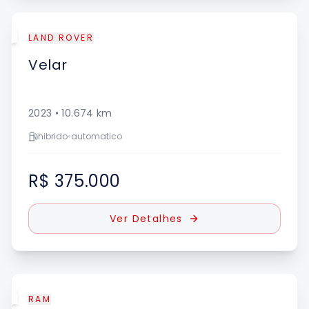
UE
LAND ROVER
Velar
2023
•
10.674
km
hibrido
•
automatico
R$ 375.000
Ver Detalhes
UE
RAM