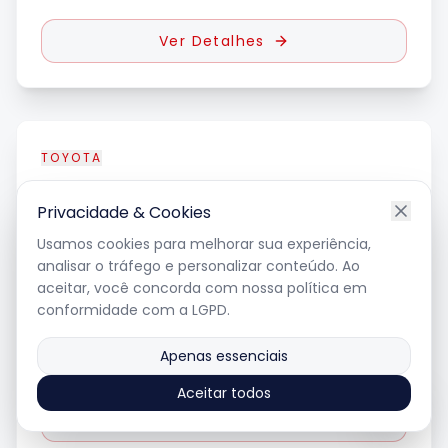
Ver Detalhes
TOYOTA
SW4
SRX 2.8
Privacidade & Cookies
Usamos cookies para melhorar sua experiência,
analisar o tráfego e personalizar conteúdo. Ao
2023
•
57.837
km
aceitar, você concorda com nossa política em
diesel
•
automatico
conformidade com a LGPD.
Apenas essenciais
R$ 307.000
Aceitar todos
Ver Detalhes