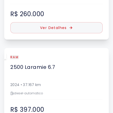
R$ 260.000
Ver Detalhes
UE
RAM
2500
Laramie 6.7
2024
•
37.167
km
diesel
•
automatico
R$ 397.000