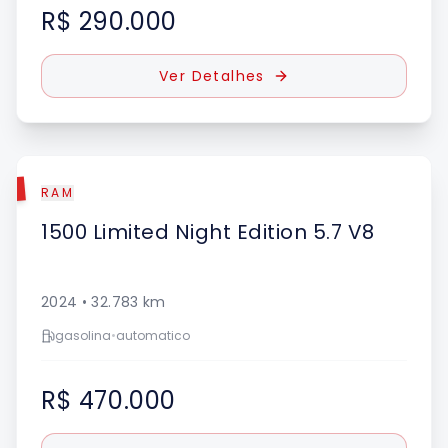
R$ 290.000
Ver Detalhes
DO
RAM
1500
Limited Night Edition 5.7 V8
2024
•
32.783
km
gasolina
•
automatico
R$ 470.000