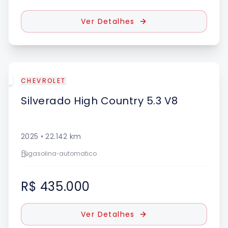
Ver Detalhes
UE
CHEVROLET
Silverado
High Country 5.3 V8
2025
•
22.142
km
gasolina
•
automatico
R$ 435.000
Ver Detalhes