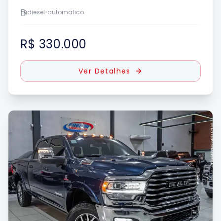
diesel
•
automatico
R$ 330.000
Ver Detalhes
UE