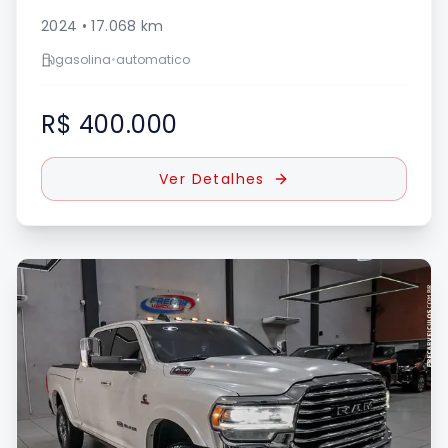
2024
•
17.068
km
gasolina
•
automatico
R$ 400.000
Ver Detalhes
UE