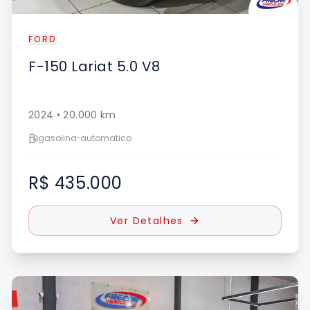
FORD
F-150
Lariat 5.0 V8
2024
•
20.000
km
gasolina
•
automatico
R$ 435.000
Ver Detalhes
DO