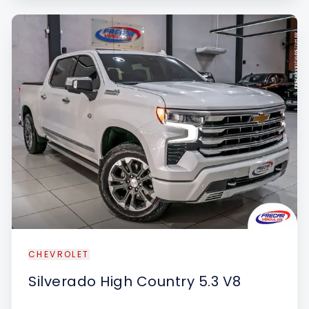
UE
CHEVROLET
Silverado
High Country 5.3 V8