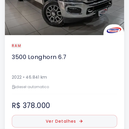
RAM
3500
Longhorn 6.7
2022
•
46.841
km
diesel
•
automatico
R$ 378.000
Ver Detalhes