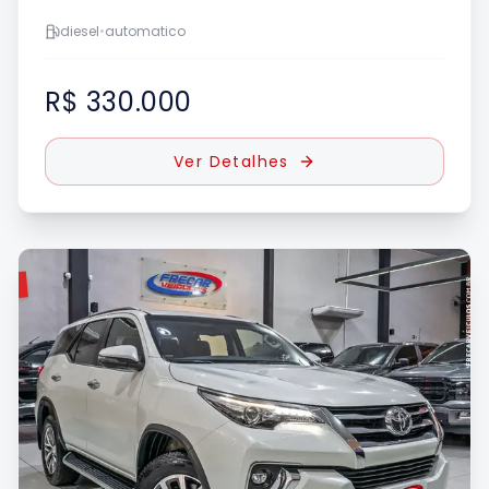
diesel
•
automatico
R$ 330.000
Ver Detalhes
DO