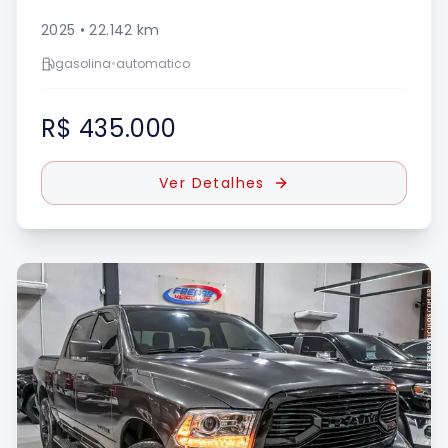
2025
•
22.142
km
gasolina
•
automatico
R$ 435.000
Ver Detalhes