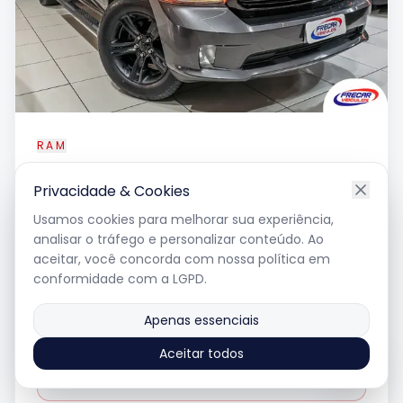
RAM
Classic
Night Edition 5.7 V8
Privacidade & Cookies
Usamos cookies para melhorar sua experiência,
analisar o tráfego e personalizar conteúdo. Ao
2023
•
47.890
km
aceitar, você concorda com nossa política em
gasolina
•
automatico
conformidade com a LGPD.
Apenas essenciais
R$ 265.000
Aceitar todos
Ver Detalhes