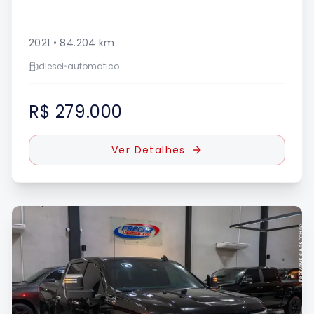
2021
•
84.204
km
diesel
•
automatico
R$ 279.000
Ver Detalhes
UE