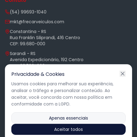
Contato
(54) 99693-1040
mkt@frecarveiculos.com
Constantina - RS
Rua Franklin Siliprandi, 416 Centro
CEP: 99.680-000
Sarandi - RS
Avenida Expedicionário, 192 Centro
CEP: 99.560-000
Privacidade & Cookies
Alphaville - Barueri - SP
Complexo Brascam, Av. Andrômeda 885
Usamos cookies para melhorar sua experiência,
Sala 2307 Torre Office
analisar o tráfego e personalizar conteúdo. Ao
aceitar, você concorda com nossa política em
conformidade com a LGPD.
Apenas essenciais
©
2026
Frecar Veículos. Todos os direitos reservados.
Aceitar todos